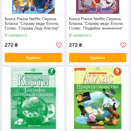
Книга Ранок Netflix Серена
Книга Ранок Netflix Серена
Бласка "Справу веде Енола
Бласка "Справу веде Енола
Голмс. Справа Леді Алістер"
Голмс. Подвійне зникнення"
Книга 2 т/о
Книга 1 т/о
В наявності
В наявності
272
272
₴
₴
Купити
Купити