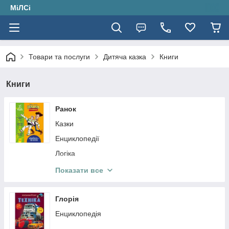
МіЛСі
Товари та послуги
Дитяча казка
Книги
Книги
Ранок
Казки
Енциклопедії
Логіка
Вірші
Показати все
Історії
Глорія
Енциклопедія