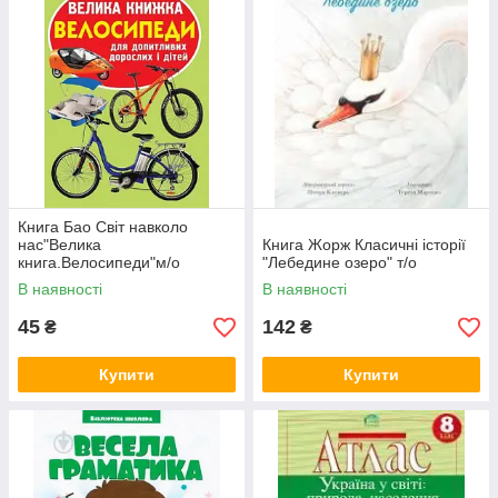
Книга Бао Світ навколо
нас"Велика
Книга Жорж Класичні історії
книга.Велосипеди"м/о
"Лебедине озеро" т/о
В наявності
В наявності
45
142
₴
₴
Купити
Купити