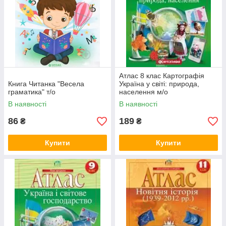
Атлас 8 клас Картографія
Книга Читанка "Весела
Україна у світі: природа,
граматика" т/о
населення м/о
В наявності
В наявності
86
189
₴
₴
Купити
Купити