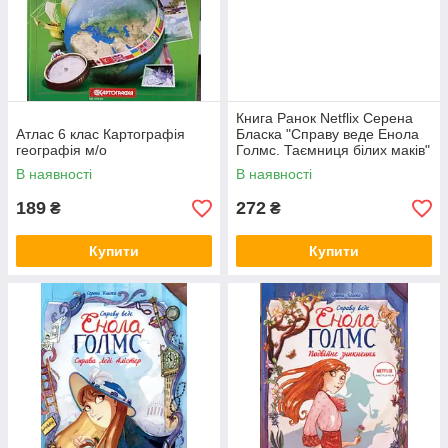
Книга Ранок Netflix Серена
Атлас 6 клас Картографія
Бласка "Справу веде Енола
географія м/о
Голмс. Таємниця білих маків"
Книга 3 т/о
В наявності
В наявності
189
272
₴
₴
Купити
Купити