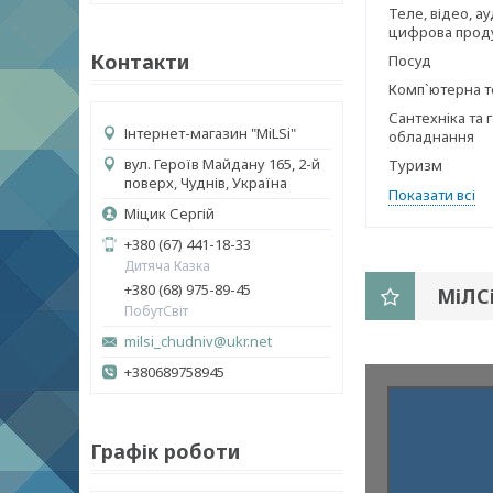
Теле, відео, ау
цифрова прод
Контакти
Посуд
Комп`ютерна т
Сантехніка та 
Інтернет-магазин "MiLSi"
обладнання
вул. Героїв Майдану 165, 2-й
Туризм
поверх, Чуднів, Україна
Показати всі
Міцик Сергій
+380 (67) 441-18-33
Дитяча Казка
+380 (68) 975-89-45
МіЛС
ПобутСвіт
milsi_chudniv@ukr.net
+380689758945
Графік роботи