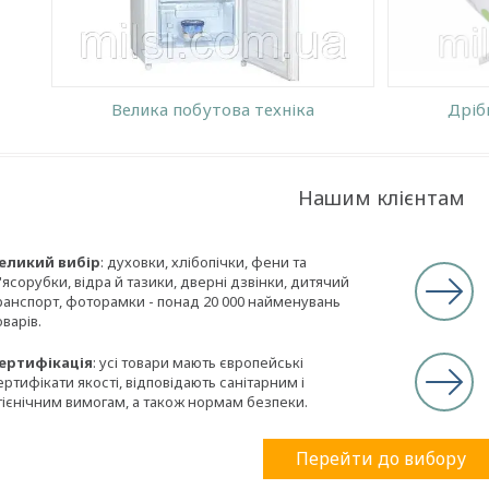
Велика побутова техніка
Дріб
Нашим клієнтам
еликий вибір
: духовки, хлібопічки, фени та
'ясорубки, відра й тазики, дверні дзвінки, дитячий
ранспорт, фоторамки - понад 20 000 найменувань
оварів.
ертифікація
: усі товари мають європейські
ертифікати якості, відповідають санітарним і
ігієнічним вимогам, а також нормам безпеки.
Перейти до вибору