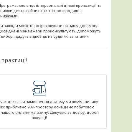
Програма лояльності: персональні цінові пропозиції та
знижки для постійних клієнтів, розпродажі зі
знижками!
Ви завжди можете розраховувати на нашу допомогу:
досвідчені менеджери проконсультують, допоможуть
у виборі, дадуть відповідь на будь-які запитання.
 практиці!
д час доставки замовлення додому ми помічали таку
ію: приблизно 90% простору оснащено побутовою
 нашого онлайн-магазину. Дякуємо за довіру, дорогі
покупці!