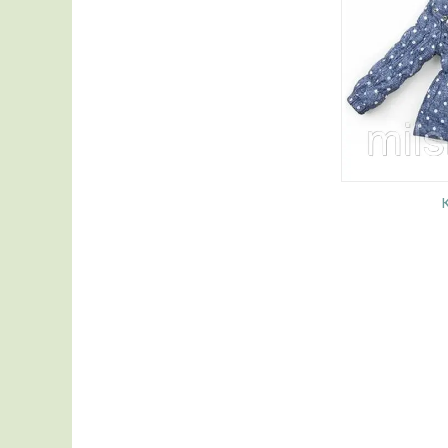
на будь-який сезон. Є моделі для
взуття в буд
новонароджених, дітей молодшого
забарвлення
шкільного та шкільного віку, а також
туфлі, валян
підлітків.
зручність у 
Витяжки, мікрохвильовки,
електродуховки, швейні машини,
бойлери, пилососи, вентилятори за
помірними роздрібними цінами.
Дешевше точно не знайдете!