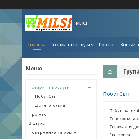
МіЛСі
Головна
Товари та послуги
Про нас
Контакт
Групи
Товари та послуги
ПобутСвіт
ПобутСвіт
Дитяча казка
Побутова техн
Про нас
Телефони та а
Відгуки
Товари для д
Повернення та обмін
Електрика