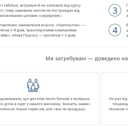
 стабільні, актуальні й не залежать від курсу
3
ют, тому замовник ніколи не постраждає від
апланованих цінових «сюрпризів».
тавляємо замовлення вчасно: «Укрпоштою» —
4
тягом 3-8 днів, транспортними компаніями
нтайм», «Нова Пошта») — протягом 1-3 днів.
Ми затребувані — доведено на
ідомлювати, що десятки тисяч батьків з пелюшок
Не раз пі
їх діток в одяг з нашого магазину. Значить, мами і
тенденц
олені не тільки сервісом, але і якістю продукції.
технікою з