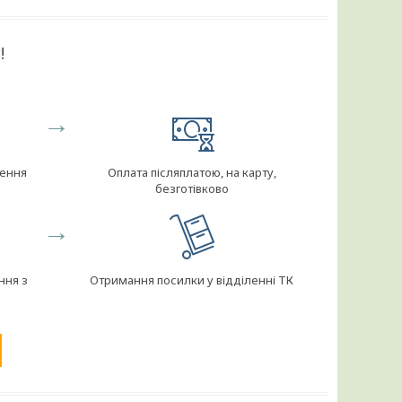
!
→
ження
Оплата післяплатою, на карту,
безготівково
→
ння з
Отримання посилки у відділенні ТК