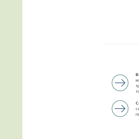
В
м
т
т
С
с
г