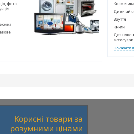
діо, фото,
Косметика,
укція
Дитячий о
Взуття
ехніка
Книги
газове
Для новон
аксесуари
Показати в
і
Корисні товари за
розумними цінами