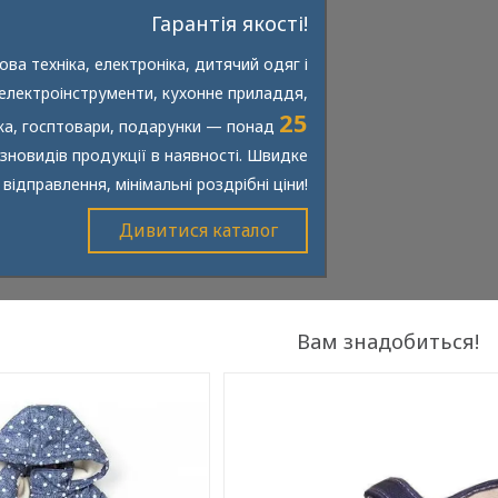
Гарантія якості!
ва техніка, електроніка, дитячий одяг і
 електроінструменти, кухонне приладдя,
25
іка, госптовари, подарунки — понад
ізновидів продукції в наявності. Швидке
відправлення, мінімальні роздрібні ціни!
Дивитися каталог
Вам знадобиться!
ннє і демісезонне дитяче
М'які та інтерактивні іграшки, про