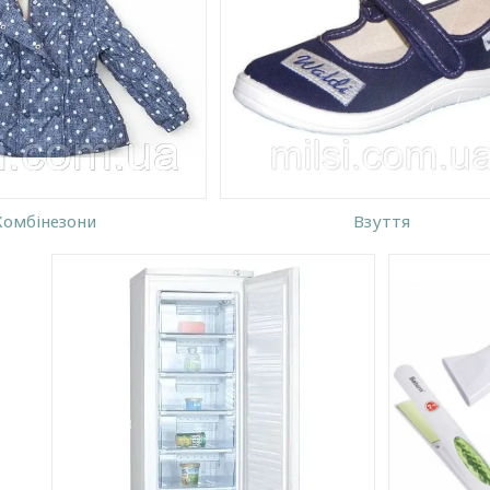
ь-яких розмірах і
розвивальні килимки, конструкто
х: капці, черевики, кросівки,
ляльки, пірамідки, машинки та інш
ки. Якісні матеріали,
забави для малюків. Все найяскра
носінні.
барвисте
Комбінезони
Взуття
Машинки для стрижки, електробритви,
електрочайники, кавоварки, блендери,
міксери від торгових марок Magio,
Maestro, Mirta, Rotex, First, Zelmer, Crystal,
Electrolux.