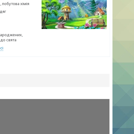
 побутова хімія
дяг
ароджених,
 до свята
сі