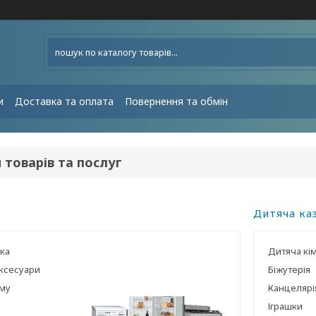
и
Доставка та оплата
Повернення та обмін
 товарів та послуг
Дитяча ка
іка
Дитяча кі
ксесуари
Біжутерія
ому
Канцелярі
Іграшки