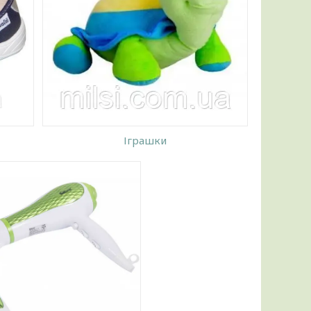
ри,
і
віше і
Іграшки