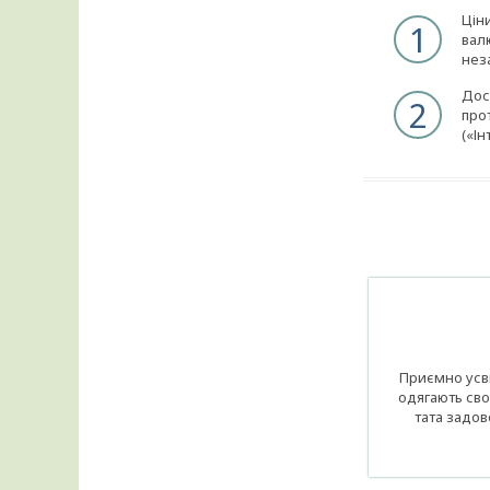
Ціни
1
вал
нез
Дос
2
про
(«І
Приємно усв
одягають сво
тата задов