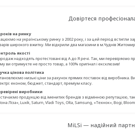
Довіртеся професіонал
 років на ринку
ацюємо на українському ринку з 2002 року, і за цей період встигли 
варів широкого вжитку. Ми відкрили два магазини в м.Чуднів Житомирс
нтроль якості
продаж надходять протестовані від А до Я речі. Так, ми перевіряємо п
му ви отримуєте не просто товар, а 100% оригінал і ексклюзив!
учка цінова політика
тановлюємо низькі ціни за рахунок прямих поставок від виробника. В
ектрі: економ, бюджет, стандарт, преміум класу.
ревірені виробники
стачаємо продукцію від іменитих брендів з відмінною репутацією, таких
она Ліза», Luxik, Saturn, Vladi Toys, Olta, Samsung, «Технок», Bogi, Bloom,
MiLSi — надійний партн