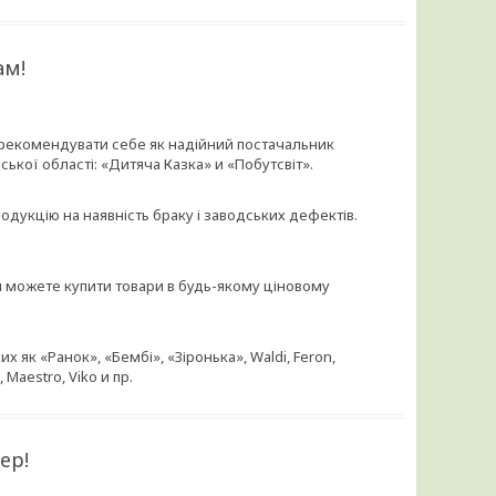
ам!
зарекомендувати себе як надійний постачальник
ької області: «Дитяча Казка» и «Побутсвіт».
родукцію на наявність браку і заводських дефектів.
и можете купити товари в будь-якому ціновому
 як «Ранок», «Бембі», «Зіронька», Waldi, Feron,
 Maestro, Viko и пр.
ер!