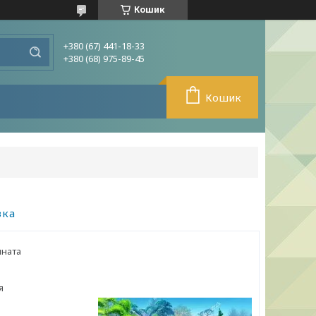
Кошик
+380 (67) 441-18-33
+380 (68) 975-89-45
Кошик
зка
мната
я