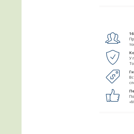
16
Пр
то
Ко
У 
То
Гн
Вс
сп
Пе
По
«М