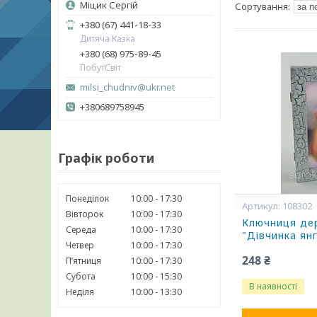
Міцик Сергій
+380 (67) 441-18-33
Дитяча Казка
+380 (68) 975-89-45
ПобутСвіт
milsi_chudniv@ukr.net
+380689758945
Графік роботи
Понеділок
10:00
17:30
108302
Вівторок
10:00
17:30
Ключниця дер
Середа
10:00
17:30
"Дівчинка ян
Четвер
10:00
17:30
248 ₴
Пʼятниця
10:00
17:30
Субота
10:00
15:30
В наявності
Неділя
10:00
13:30