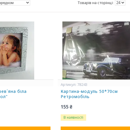
78243
ев`яна біла
Картина-модуль 50*70см
гол"
Ретромобіль
155 ₴
В наявності