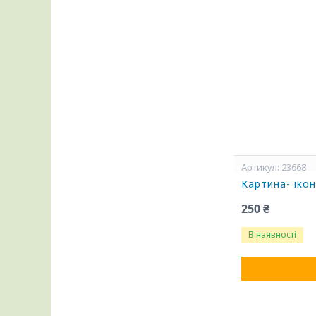
23668
Картина- іко
250 ₴
В наявності