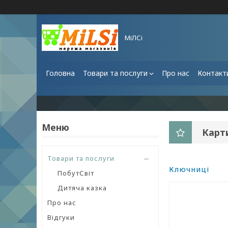
МіЛСі
Головна
Товари та послуги
Про нас
Контакт
Карт
Товари та послуги
Ключниці
ПобутСвіт
Дитяча казка
Про нас
Відгуки