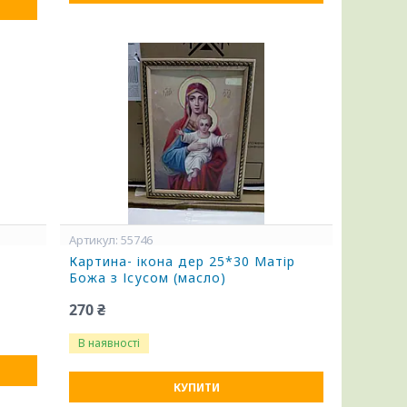
55746
Картина- ікона дер 25*30 Матір
Божа з Ісусом (масло)
270 ₴
В наявності
КУПИТИ