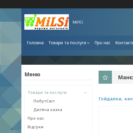
МіЛСі
Головна
Товари та послуги
Про нас
Контакт
Манєж
Товари та послуги
Гойдалки, кач
ПобутСвіт
Дитяча казка
Про нас
Відгуки