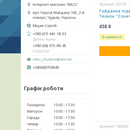
33119
Інтернет-магазин "MiLSi"
Гойдалка під
вул. Героїв Майдану 165, 2-й
Технок "Соне
поверх, Чуднів, Україна
Міцик Сергій
458 ₴
+380 (67) 441-18-33
В наявності
Дитяча Казка
+380 (68) 975-89-45
ПобутСвіт
milsi_chudniv@ukr.net
+380689758945
Графік роботи
Понеділок
10:00
17:30
Вівторок
10:00
17:30
Середа
10:00
17:30
Четвер
10:00
17:30
199380