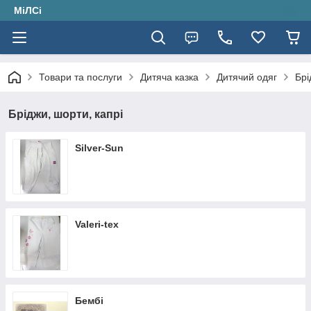
МіЛСі
Товари та послуги
Дитяча казка
Дитячий одяг
Брі
Бріджи, шорти, капрі
Silver-Sun
Valeri-tex
Бембі