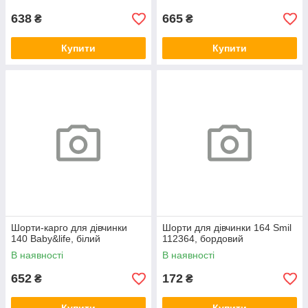
638
665
₴
₴
Купити
Купити
Шорти-карго для дівчинки
Шорти для дівчинки 164 Smil
140 Baby&life, білий
112364, бордовий
В наявності
В наявності
652
172
₴
₴