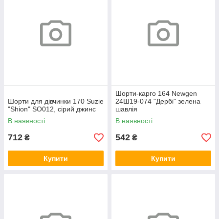
Шорти-карго 164 Newgen
Шорти для дівчинки 170 Suzie
24Ш19-074 "Дербі" зелена
"Shion" SO012, сірий джинс
шавлія
В наявності
В наявності
712
542
₴
₴
Купити
Купити