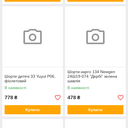
Шорти-карго 134 Newgen
Шорти дитячі 33 Yuyul P06,
24Ш19-074 "Дербі" зелена
фіолетовий
шавлія
В наявності
В наявності
778
478
₴
₴
Купити
Купити