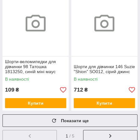
Шорти-веломипедки для
дівчинки 98 Татошка
Шорти для дівчинки 146 Suzie
1813250, синій міні маус
"Shion" SO012, сірий джинс
В наявності
В наявності
109
712
₴
₴
Купити
Купити
Показати ще
1
/ 5