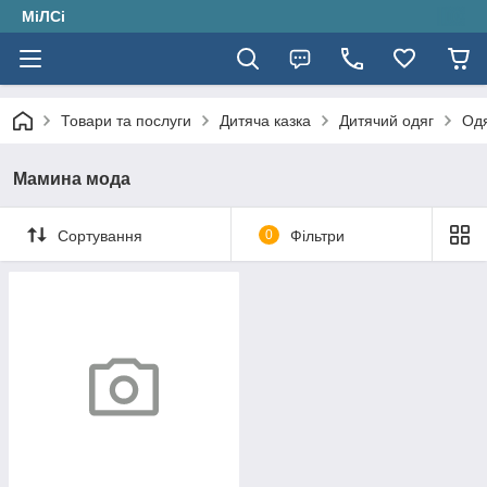
МіЛСі
Товари та послуги
Дитяча казка
Дитячий одяг
Одя
Мамина мода
Сортування
0
Фільтри