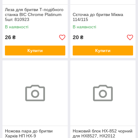
Леза для бритви Т-подібного
станка BIC Chrome Platinum
Сєточка до бритви Мікма
5шт. 810923
114/115
В наявності
В наявності
26
20
₴
₴
Купити
Купити
Ножова пара до бритви
Ножовий блок НХ-852 чорний
Харків НП НХ-9
для НХ8527, НХ2012