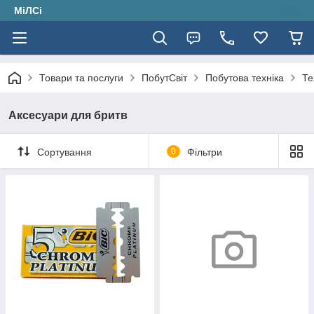
МіЛСі
Товари та послуги
ПобутСвіт
Побутова техніка
Те
Аксесуари для бритв
Сортування
0
Фільтри