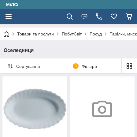
МіЛСі
Товари та послуги
ПобутСвіт
Посуд
Тарілки, мис
Оселедниця
Сортування
0
Фільтри