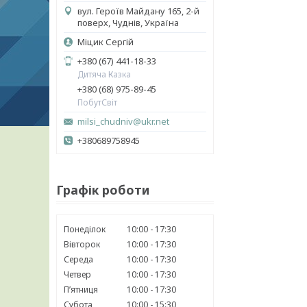
вул. Героїв Майдану 165, 2-й
поверх, Чуднів, Україна
Міцик Сергій
+380 (67) 441-18-33
Дитяча Казка
+380 (68) 975-89-45
ПобутСвіт
milsi_chudniv@ukr.net
+380689758945
Графік роботи
Понеділок
10:00
17:30
Вівторок
10:00
17:30
Середа
10:00
17:30
Четвер
10:00
17:30
Пʼятниця
10:00
17:30
Субота
10:00
15:30