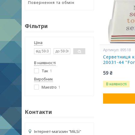
Повернення та обмін
Фільтри
Ціна
89518
Серветниця к
20031-44 "For
В наявності
Так
1
59 ₴
Виробник
В наявності
Maestro
1
Контакти
Інтернет-магазин "MiLSi"