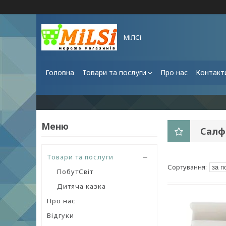
МіЛСі
Головна
Товари та послуги
Про нас
Контакт
Салф
Товари та послуги
ПобутСвіт
Дитяча казка
Про нас
Відгуки