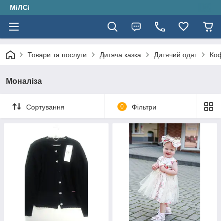
МіЛСі
Товари та послуги
Дитяча казка
Дитячий одяг
Ко
Моналіза
Сортування
0
Фільтри