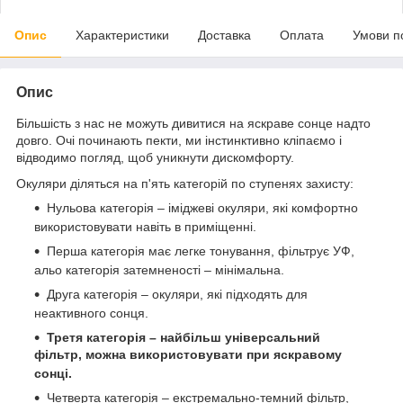
Опис
Характеристики
Доставка
Оплата
Умови п
Опис
Більшість з нас не можуть дивитися на яскраве сонце надто
довго. Очі починають пекти, ми інстинктивно кліпаємо і
відводимо погляд, щоб уникнути дискомфорту.
Окуляри діляться на п'ять категорій по ступенях захисту:
Нульова категорія – іміджеві окуляри, які комфортно
використовувати навіть в приміщенні.
Перша категорія має легке тонування, фільтрує УФ,
альо категорія затемненості – мінімальна.
Друга категорія – окуляри, які підходять для
неактивного сонця.
Третя категорія – найбільш універсальний
фільтр, можна використовувати при яскравому
сонці.
Четверта категорія – екстремально-темний фільтр,