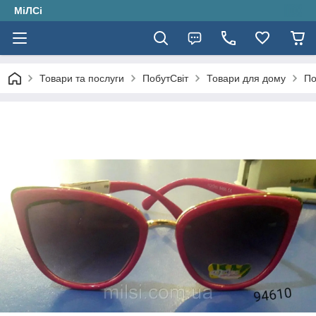
МіЛСі
Товари та послуги
ПобутСвіт
Товари для дому
По