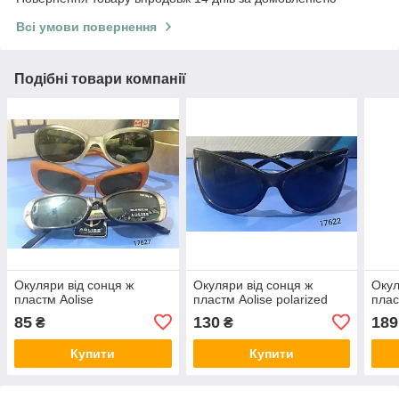
Всі умови повернення
Подібні товари компанії
Окуляри від сонця ж
Окуляри від сонця ж
Окул
пластм Aolise
пластм Aolise polarized
плас
85
130
189
₴
₴
Купити
Купити