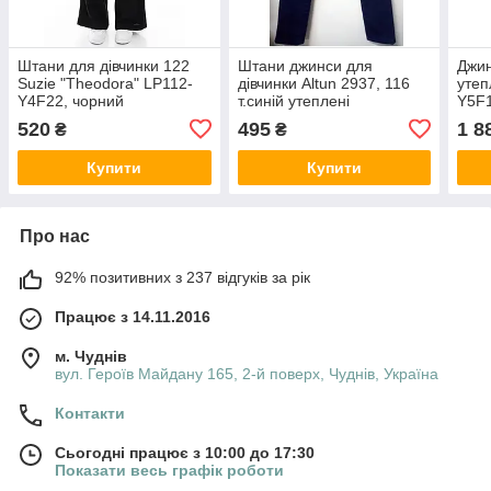
Штани для дівчинки 122
Штани джинси для
Джин
Suzie "Theodora" LP112-
дівчинки Altun 2937, 116
утеп
Y4F22, чорний
т.синій утеплені
Y5F1
чорн
520
495
1 8
₴
₴
Купити
Купити
Про нас
92% позитивних з 237 відгуків за рік
Працює з 14.11.2016
м. Чуднів
вул. Героїв Майдану 165, 2-й поверх, Чуднів, Україна
Контакти
Сьогодні працює з 10:00 до 17:30
Показати весь графік роботи