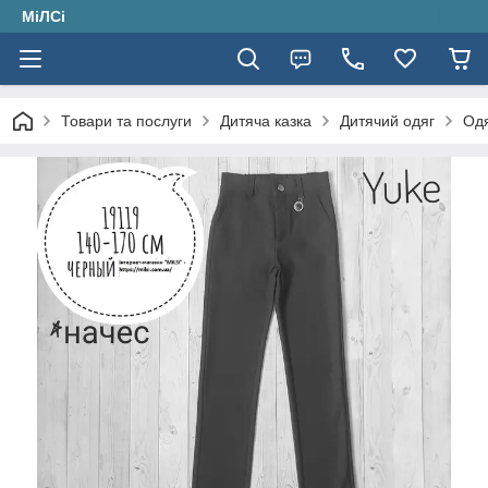
МіЛСі
Товари та послуги
Дитяча казка
Дитячий одяг
Одя