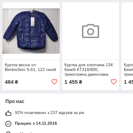
Куртка весна хл.
Куртка для хлопчика 134
Курт
BimbisSimi S-61, 122 синій
Бембі КТ318/800,
Бемб
трикотажна джинсовка
трик
синій
сині
484
1 455
1 4
₴
₴
Про нас
92% позитивних з 237 відгуків за рік
Працює з 14.11.2016