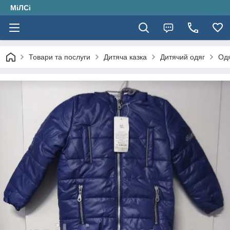
МіЛСі
Товари та послуги
Дитяча казка
Дитячий одяг
Одя