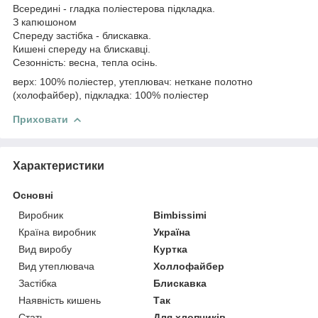
Всередині - гладка поліестерова підкладка.
З капюшоном
Спереду застібка - блискавка.
Кишені спереду на блискавці.
Сезонність: весна, тепла осінь.
верх: 100% поліестер, утеплювач: неткане полотно
(холофайбер), підкладка: 100% поліестер
Приховати
Характеристики
Основні
Виробник
Bimbissimi
Країна виробник
Україна
Вид виробу
Куртка
Вид утеплювача
Холлофайбер
Застібка
Блискавка
Наявність кишень
Так
Стать
Для хлопчиків