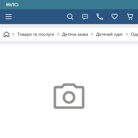
МіЛСі
Товари та послуги
Дитяча казка
Дитячий одяг
Одя