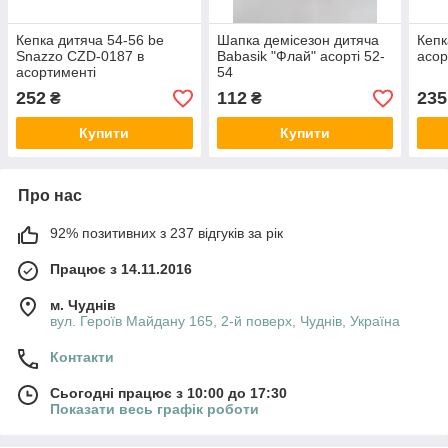
Кепка дитяча 54-56 be
Шапка демісезон дитяча
Кепк
Snazzo CZD-0187 в
Babasik "Флай" асорті 52-
асор
асортименті
54
252
112
235
₴
₴
Купити
Купити
Про нас
92% позитивних з 237 відгуків за рік
Працює з 14.11.2016
м. Чуднів
вул. Героїв Майдану 165, 2-й поверх, Чуднів, Україна
Контакти
Сьогодні працює з 10:00 до 17:30
Показати весь графік роботи