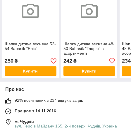
Шапка дитяча весняна 52-
Шапка дитяча весняна 48-
Шапк
54 Babasik "Еліс"
50 Babasik "Глорія" в
48 B
асортименті
асор
250
242
234
₴
₴
Купити
Купити
Про нас
92% позитивних з 234 відгуків за рік
Працює з 14.11.2016
м. Чуднів
вул. Героїв Майдану 165, 2-й поверх, Чуднів, Україна