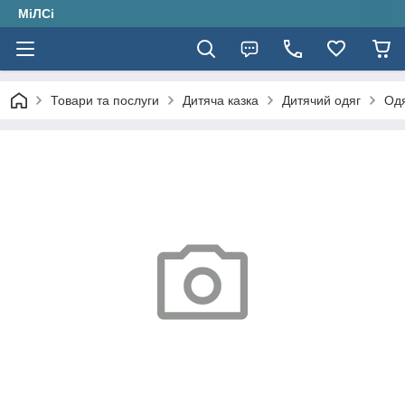
МіЛСі
Товари та послуги
Дитяча казка
Дитячий одяг
Одя