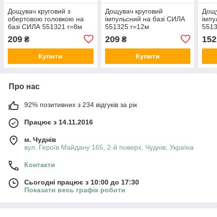
Дощувач круговий з
Дощувач круговий
Дощу
обертовою головкою на
імпульсний на базі СИЛА
імпу
базі СИЛА 551321 r=8м
551325 r=12м
5513
209
209
152
₴
₴
Купити
Купити
Про нас
92% позитивних з 234 відгуків за рік
Працює з 14.11.2016
м. Чуднів
вул. Героїв Майдану 165, 2-й поверх, Чуднів, Україна
Контакти
Сьогодні працює з 10:00 до 17:30
Показати весь графік роботи