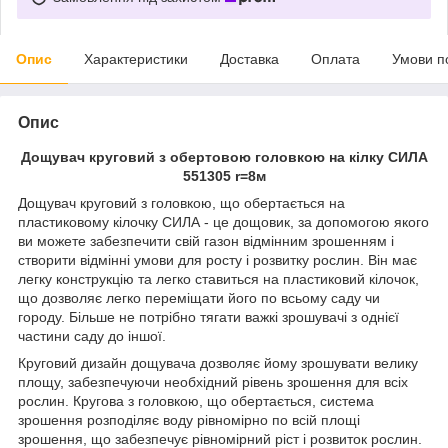
Опис
Характеристики
Доставка
Оплата
Умови п
Опис
Дощувач круговий з обертовою головкою на кілку СИЛА
551305 r=8м
Дощувач круговий з головкою, що обертається на
пластиковому кілочку СИЛА - це дощовик, за допомогою якого
ви можете забезпечити свій газон відмінним зрошенням і
створити відмінні умови для росту і розвитку рослин. Він має
легку конструкцію та легко ставиться на пластиковий кілочок,
що дозволяє легко переміщати його по всьому саду чи
городу. Більше не потрібно тягати важкі зрошувачі з однієї
частини саду до іншої.
Круговий дизайн дощувача дозволяє йому зрошувати велику
площу, забезпечуючи необхідний рівень зрошення для всіх
рослин. Кругова з головкою, що обертається, система
зрошення розподіляє воду рівномірно по всій площі
зрошення, що забезпечує рівномірний ріст і розвиток рослин.