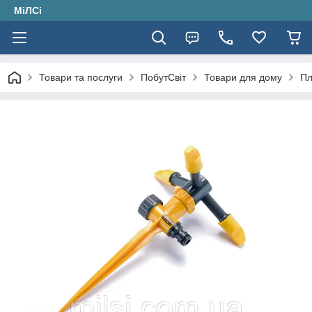
МіЛСі
Товари та послуги
ПобутСвіт
Товари для дому
Пл