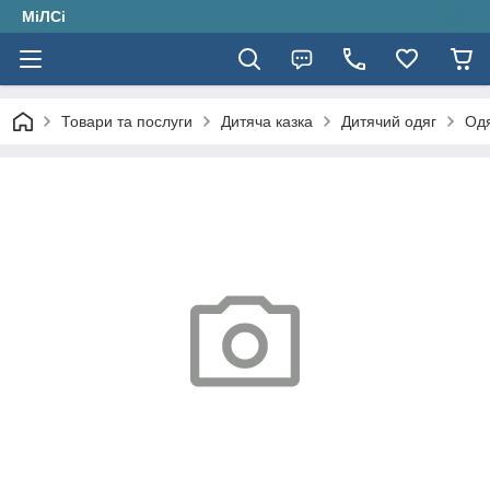
МіЛСі
Товари та послуги
Дитяча казка
Дитячий одяг
Одя