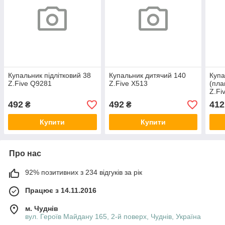
Купальник підлітковий 38
Купальник дитячий 140
Купа
Z.Five Q9281
Z.Five X513
(пла
Z.Fi
492
492
412
₴
₴
Купити
Купити
Про нас
92% позитивних з 234 відгуків за рік
Працює з 14.11.2016
м. Чуднів
вул. Героїв Майдану 165, 2-й поверх, Чуднів, Україна