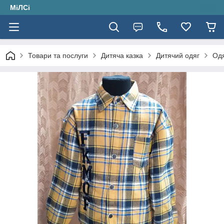
МіЛСі
Товари та послуги
Дитяча казка
Дитячий одяг
Одя