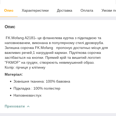
Опис
Характеристики
Доставка
Оплата
Умови п
Опис
FK.Mofang A2181
-
це фланелева куртка з підкладкою та
наповнювачем, виконана в популярному стилі дроворуба.
Затишна сорочка FK.Mofang пропонує достатньо місця для
важливих речей,1 нагрудний карман. Підліткова сорочка
застібається на кнопки. Прямий крій та вишитий логотип
"FKMOF" на грудях, створюють невимушений образ.
Колір: гірчиця у клітинку
Матеріал:
Зовнішня тканина: 100% бавовна
Підкладка : 100% поліестер
Наповнювач:пух
Приховати