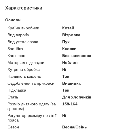
Характеристики
Основні
Країна виробник
Китай
Вид виробу
Вітровка
Вид утеплювача
Пух
Застібка
Кнопки
Капюшон
Без капюшона
Матеріал підкладки
Нейлон
Хутряна обробка
Ні
Наявність кишень
Так
Оздоблення та прикраси
Вишивка
Підкладка
Так
Стать
Для хлопчиків
Розмір дитячого одягу (за
158-164
зростом)
Регулятор розміру по лінії
Ні
пояса
Сезон
Весна/Осінь