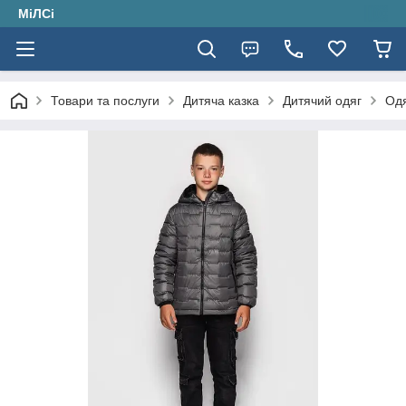
МіЛСі
Товари та послуги
Дитяча казка
Дитячий одяг
Одя