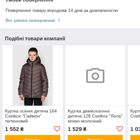
Повернення товару впродовж 14 днів за домовленістю
Всі умови повернення
Подібні товари компанії
Куртка осіння дитяча 164
Куртка демисезонна
Курт
Cvetkov "Саймон"
дитяча 128 Cvetkov "Лола"
Cvet
тютюновий
мокко-молочний
1 552
1 529
1 0
₴
₴
Купити
Купити