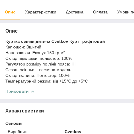
Опис
Характеристики
Доставка
Оплата
Умови п
Опис
Куртка осіння дитяча Cvetkov Курт графітовий
Капюшон: Вшитий
Наповнювач: Екопух 150 гр.м²
Склад підкладки: поліестер: 100%
Регулятор розміру по лінії пояса: Ні
Сезон: осінньо – весняна модель
Склад тканини: Поліестер: 100%
Температурний режим: від +15°C до +5°C
Приховати
Характеристики
Основні
Виробник
Cvetkov