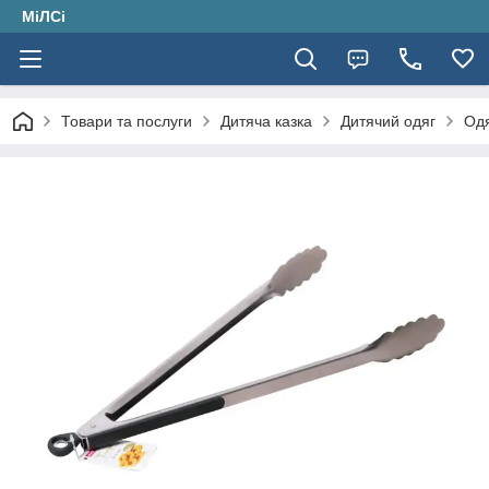
МіЛСі
Товари та послуги
Дитяча казка
Дитячий одяг
Одя