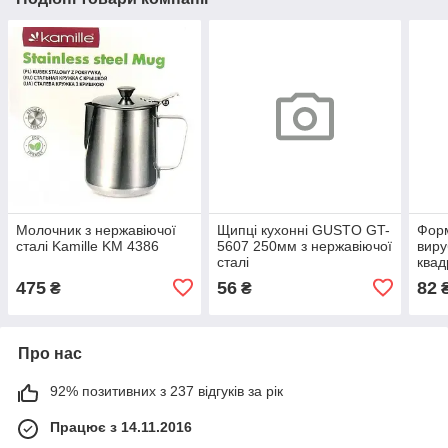
Молочник з нержавіючої
Щипці кухонні GUSTO GT-
Форм
сталі Kamille KM 4386
5607 250мм з нержавіючої
виру
сталі
квад
нерж
475
56
82
₴
₴
Про нас
92% позитивних з 237 відгуків за рік
Працює з 14.11.2016