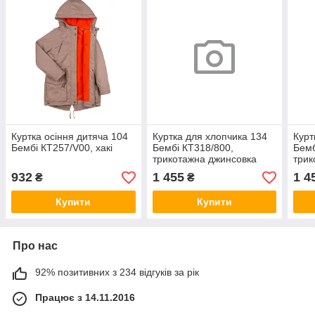
Куртка осіння дитяча 104
Куртка для хлопчика 134
Курт
Бембі КТ257/V00, хакі
Бембі КТ318/800,
Бемб
трикотажна джинсовка
трик
синій
сині
932
1 455
1 4
₴
₴
Купити
Купити
Про нас
92% позитивних з 234 відгуків за рік
Працює з 14.11.2016