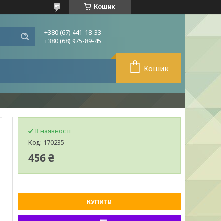
Кошик
+380 (67) 441-18-33
+380 (68) 975-89-45
Кошик
В наявності
Код:
170235
456 ₴
КУПИТИ