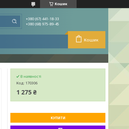
Кошик
+380 (67) 441-18-33
+380 (68) 975-89-45
Кошик
В наявності
Код:
170306
1 275 ₴
КУПИТИ