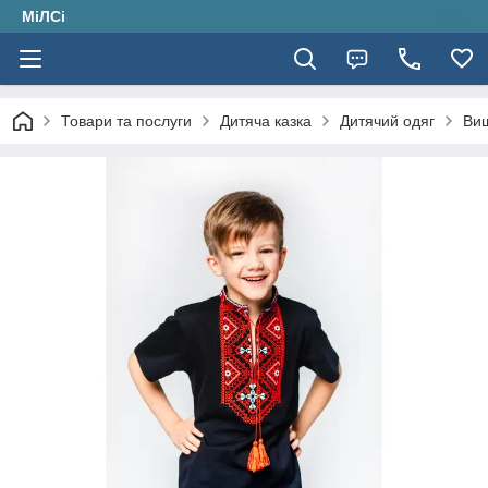
МіЛСі
Товари та послуги
Дитяча казка
Дитячий одяг
Ви