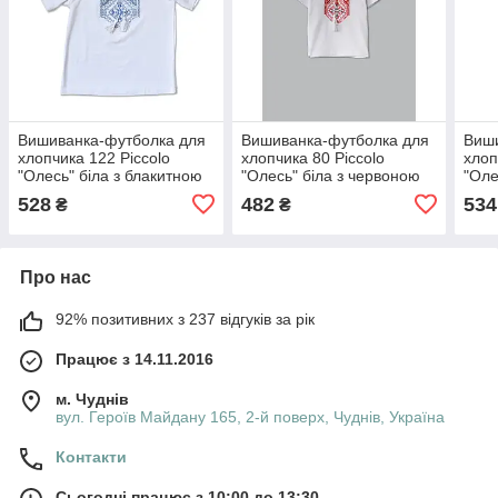
Вишиванка-футболка для
Вишиванка-футболка для
Виши
хлопчика 122 Piccolo
хлопчика 80 Piccolo
хлоп
"Олесь" біла з блакитною
"Олесь" біла з червоною
"Оле
вишивкою
вишивкою
528
482
534
₴
₴
Про нас
92% позитивних з 237 відгуків за рік
Працює з 14.11.2016
м. Чуднів
вул. Героїв Майдану 165, 2-й поверх, Чуднів, Україна
Контакти
Сьогодні працює з 10:00 до 13:30