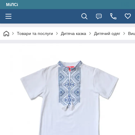
МіЛСі
Товари та послуги
Дитяча казка
Дитячий одяг
Ви