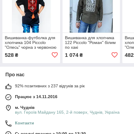
Вишиванка-футболка для
Вишиванка для хлопчика
Виши
хлопчика 104 Piccolo
122 Piccolo "Роман" білим
хлоп
"Олесь" чорна з червоною
по хакі
"Оле
вишивкою
виш
528
1 074
482
₴
₴
Про нас
92% позитивних з 237 відгуків за рік
Працює з 14.11.2016
м. Чуднів
вул. Героїв Майдану 165, 2-й поверх, Чуднів, Україна
Контакти
Сьогодні працює з 10:00 до 13:30