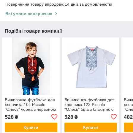
Повернення товару впродовж 14 днів за домовленістю
Всі умови повернення
Подібні товари компанії
Вишиванка-футболка для
Вишиванка-футболка для
Виши
хлопчика 104 Piccolo
хлопчика 122 Piccolo
хлоп
"Олесь" чорна з червоною
"Олесь" біла з блакитною
"Оле
вишивкою
вишивкою
виш
528
528
482
₴
₴
Купити
Купити