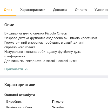
Опис
Характеристики
Доставка
Оплата
Умови п
Опис
Вишиванка для хлопчика Piccolo Олесь
Яскрава дитяча футболка оздоблена вишивкою хрестиком.
Геометричний візерунок пробудить в вашій дитині
справжнього козака.
Натуральна тканина робить дану футболку дуже
комфортною.
Для вишивки використано якісні шовкові нитки.
Приховати
Характеристики
Основні атрибути
Виробник
Піколо
Країна виробник
Україна