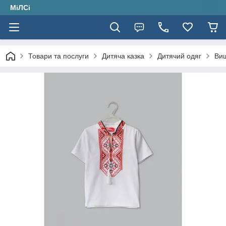
МіЛСі
Товари та послуги
Дитяча казка
Дитячий одяг
Ви