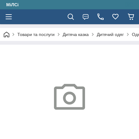
МіЛСі
Товари та послуги
Дитяча казка
Дитячий одяг
Одя