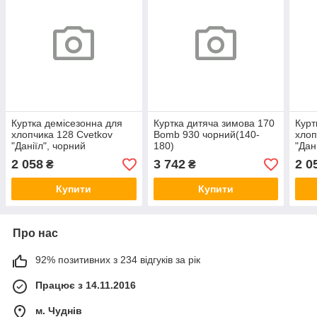
Куртка демісезонна для
Куртка дитяча зимова 170
Курт
хлопчика 128 Cvetkov
Bomb 930 чорний(140-
хлоп
"Даніїл", чорний
180)
"Дан
2 058
3 742
2 0
₴
₴
Купити
Купити
Про нас
92% позитивних з 234 відгуків за рік
Працює з 14.11.2016
м. Чуднів