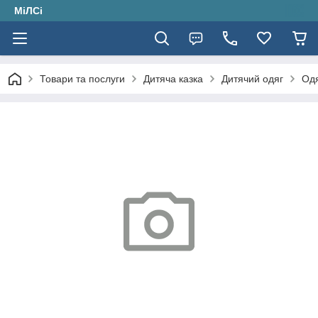
МіЛСі
Товари та послуги
Дитяча казка
Дитячий одяг
Одя