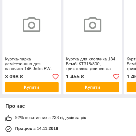
Куртка-парка
Куртка для хлопчика 134
Курт
демісезоннна для
Бембі КТ318/800,
Бемб
хлопчика 146 Joiks EW-
трикотажна джинсовка
трик
206 синій/чорний
синій
сині
3 098
1 455
1 4
₴
₴
від+15до-10
Купити
Купити
Про нас
92% позитивних з 238 відгуків за рік
Працює з 14.11.2016