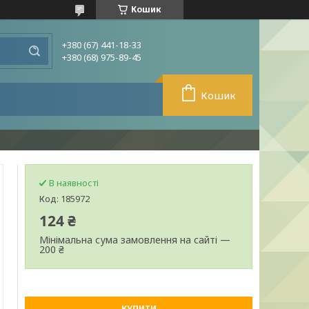
Кошик
+380 (67) 441-18-33
+380 (68) 975-89-45
Кошик
В наявності
Код:
185972
124 ₴
Мінімальна сума замовлення на сайті —
200 ₴
КУПИТИ