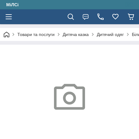
МіЛСі
Товари та послуги
Дитяча казка
Дитячий одяг
Біл