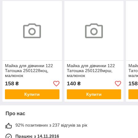
Майка для дівчинки 122
Майка для дівчинки 122
Майк
Татошка 2501228коц,
Татошка 2501228мрш,
Тато
малюнок
малюнок
мал
158
140
158
₴
₴
Купити
Купити
Про нас
92% позитивних з 237 відгуків за рік
Працює з 14.11.2016