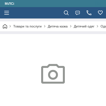
МіЛСі
Товари та послуги
Дитяча казка
Дитячий одяг
Одя