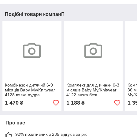
Подібні товари компанії
Комбінезон дитячий 6-9
Комплект для дівчинки 0-3
Комп
місяців Baby My/Knitwear
місяців Baby My/Knitwear
36 м
4128 вязка пудра
4122 вязка беж
My/K
пуд
1 470
1 188
1 3
₴
₴
Про нас
92% позитивних з 235 відгуків за рік