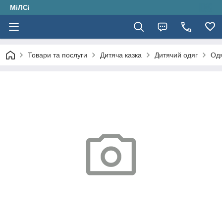
МіЛСі
Товари та послуги
Дитяча казка
Дитячий одяг
Одя