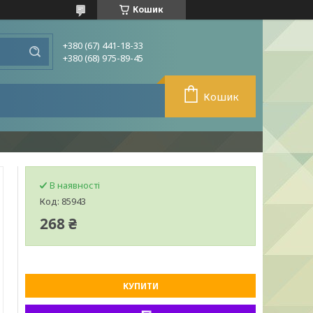
Кошик
+380 (67) 441-18-33
+380 (68) 975-89-45
Кошик
В наявності
Код:
85943
268 ₴
КУПИТИ