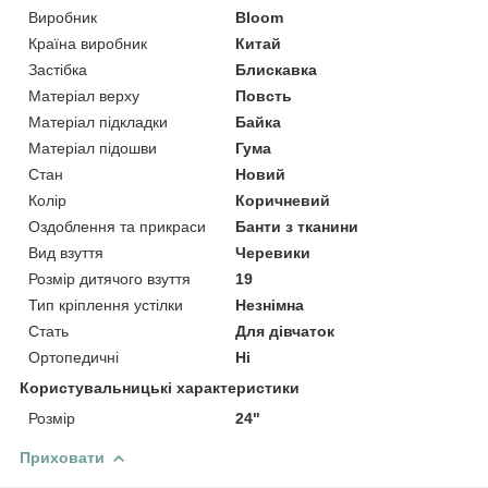
Виробник
Bloom
Країна виробник
Китай
Застібка
Блискавка
Матеріал верху
Повсть
Матеріал підкладки
Байка
Матеріал підошви
Гума
Стан
Новий
Колір
Коричневий
Оздоблення та прикраси
Банти з тканини
Вид взуття
Черевики
Розмір дитячого взуття
19
Тип кріплення устілки
Незнімна
Стать
Для дівчаток
Ортопедичні
Ні
Користувальницькі характеристики
Розмір
24"
Приховати