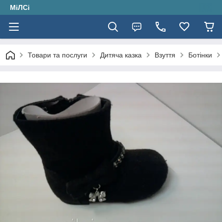
МіЛСі
Товари та послуги
Дитяча казка
Взуття
Ботінки