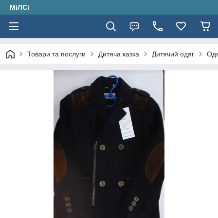
МіЛСі
Товари та послуги
Дитяча казка
Дитячий одяг
Одя