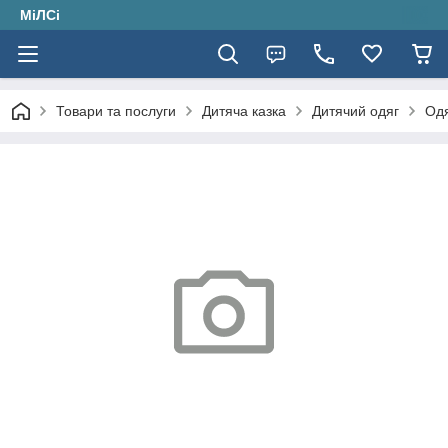
МіЛСі
Товари та послуги
Дитяча казка
Дитячий одяг
Одя