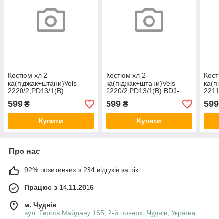
Костюм хл 2-
Костюм хл 2-
Кост
ка(піджак+штани)Vels
ка(піджак+штани)Vels
ка(п
2220/2,PD13/1(В)
2220/2,PD13/1(В) BD3-
2211
BD3,164-80-72 шерсть
2,152-72-66 шерсть
BD3,
599
599
599
₴
₴
Купити
Купити
Про нас
92% позитивних з 234 відгуків за рік
Працює з 14.11.2016
м. Чуднів
вул. Героїв Майдану 165, 2-й поверх, Чуднів, Україна