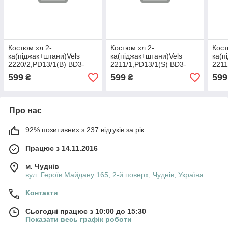
Костюм хл 2-
Костюм хл 2-
Кост
ка(піджак+штани)Vels
ка(піджак+штани)Vels
ка(п
2220/2,PD13/1(В) BD3-
2211/1,PD13/1(S) BD3-
2211
2,152-72-66 шерсть
2,158-76-69 шерсть
BD3,
599
599
599
₴
₴
Про нас
92% позитивних з 237 відгуків за рік
Працює з 14.11.2016
м. Чуднів
вул. Героїв Майдану 165, 2-й поверх, Чуднів, Україна
Контакти
Сьогодні працює з 10:00 до 15:30
Показати весь графік роботи