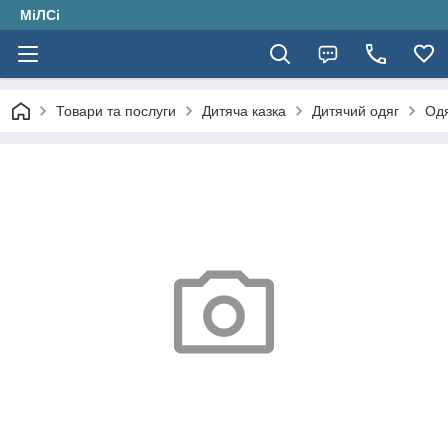
МіЛСі
Товари та послуги
Дитяча казка
Дитячий одяг
Одя