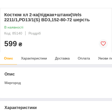
Костюм хл 2-ка(піджак+штани)Vels
2211/1,PD13/1(S) BD3,152-80-72 шерсть
В наявності
Код: 85140
Роздріб
599
₴
Опис
Характеристики
Доставка
Оплата
Умови п
Опис
Миргород
Характеристики