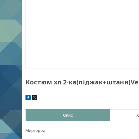
Костюм хл 2-ка(піджак+штани)Vels
Опис
Х
Миргород