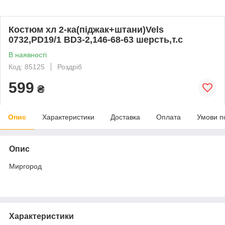
Костюм хл 2-ка(піджак+штани)Vels
0732,PD19/1 BD3-2,146-68-63 шерсть,т.с
В наявності
Код: 85125
Роздріб
599
₴
Опис
Характеристики
Доставка
Оплата
Умови п
Опис
Миргород
Характеристики