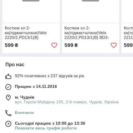
Костюм хл 2-
Костюм хл 2-
Кост
ка(піджак+штани)Vels
ка(піджак+штани)Vels
ка(п
2220/2,PD13/1(В)
2220/2,PD13/1(В) BD3-
2211
BD3,164-80-72 шерсть
2,152-72-66 шерсть
BD3,
599
599
599
₴
₴
Про нас
92% позитивних з 237 відгуків за рік
Працює з 14.11.2016
м. Чуднів
вул. Героїв Майдану 165, 2-й поверх, Чуднів, Україна
Контакти
Сьогодні працює з 10:00 до 13:30
Показати весь графік роботи