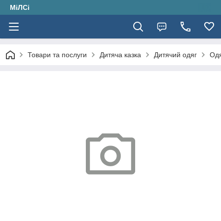
МіЛСі
Товари та послуги
Дитяча казка
Дитячий одяг
Одя