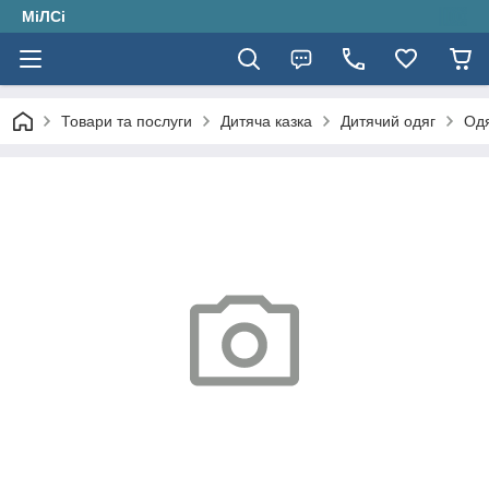
МіЛСі
Товари та послуги
Дитяча казка
Дитячий одяг
Одя