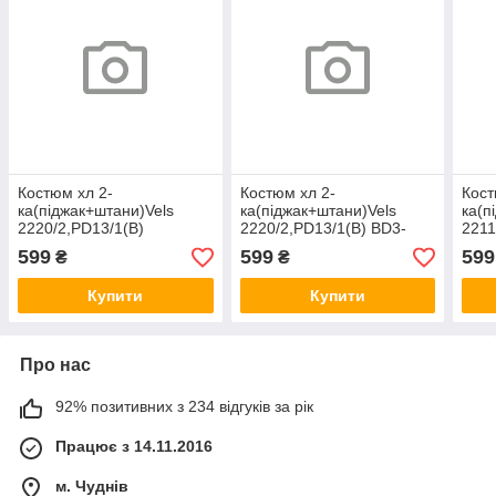
Костюм хл 2-
Костюм хл 2-
Кост
ка(піджак+штани)Vels
ка(піджак+штани)Vels
ка(п
2220/2,PD13/1(В)
2220/2,PD13/1(В) BD3-
2211
BD3,164-80-72 шерсть
2,152-72-66 шерсть
BD3,
599
599
599
₴
₴
Купити
Купити
Про нас
92% позитивних з 234 відгуків за рік
Працює з 14.11.2016
м. Чуднів