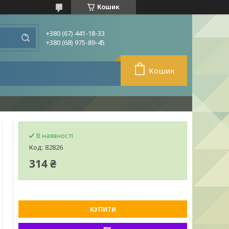
Кошик
+380 (67) 441-18-33
+380 (68) 975-89-45
Кошик
В наявності
Код:
82826
314 ₴
КУПИТИ